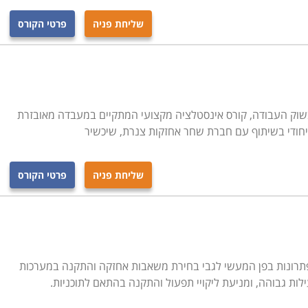
ות ייחודיות אשר משמשות להעשרת הכלים המקצועיים והגדלת
שליחת פניה
פרטי הקורס
וסדי. בין אלו תוכלו למצוא למשל הכשרת מפעילי דודי קיטור
ותחזוקת מערכות מי שתיה וצנרת, אחזקת רשתות ביוב, התקנת
לחין. רובם של מסלולים אלו הם בהשגחת משרד הבריאות,
יסי בהסמכת משרד התמ"ת.
 בשוק העבודה, קורס אינסטלציה מקצועי המתקיים במעבדה מאובזרת
ץ שרובן מתמחות בקורסים בתחום המקצועי. ניתן למצוא לימודי
ייחודי בשיתוף עם חברת שחר אחזקות צנרת, שיכשיר
שבע, חיפה ובערים גדולות נוספות.
שליחת פניה
פרטי הקורס
תרונות בפן המעשי לגבי בחירת משאבות אחזקה והתקנה במערכות
ילות גבוהה, ומניעת ליקויי תפעול והתקנה בהתאם לתוכניות.