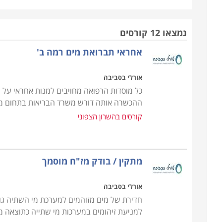
קיימת. ישנם שרברבים העובדים כעצמאי, לעתים כעסק 
בעלות התמחות רחבה יותר בתחום הבנייה.
נמצאו 12 קורסים
אחראי תברואת מים רמה ב'
מעבר לעבודתם של שרברבים בתיקון ובהצבת צנרת בבת
מומחיותם דוגמת עסקי השקייה וחקלאות, העוסקים בעיצוב
אורלי בסביבה
דודים וקולטי שמש. מכיוון שמדובר בסוגי תקלות שחובה 
כל מוסדות הרפואה מחויבים למנות אחראי על 
רוצה לדעת שהוא יכול לפנות לאיש מקצוע אמין ושזה האחר
ההכשרה אותה דורש משרד הבריאות בתחום מע
המאמירים בארץ גם הם תורמים לצורך בפתרון מיידי ש
קורסים בהשרון הצפוני
אפילו כזו שמתבטאת לכאורה בטפטוף קל, עלולה להצטב
מהמשוער.
מתקין / בודק מז"ח מוסמך
כלי המקצוע
קורס אינסטלציה כולל מגוון רחב של מיומנויות חיוניו
אורלי בסביבה
אפורים ושפכים, ביניהן קריאת תרשימי בניין כדי לזהות ה
חדירת של מים מזוהמים למערכת מי השתיה גור
והתקנות של מערכות אינסטלציה, אסלות וכלים סניטריים,
למניעת זיהומים במערכות מי שתייה כתוצאה מז
והסיבות להם, התקנה, תיקון ואחזקה של מתקני אינסטלציה