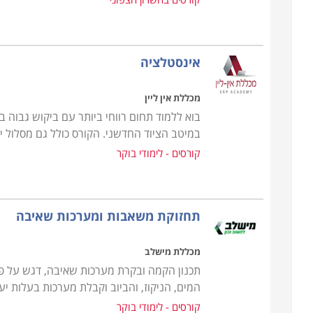
הבסיס, ניתן למצוא בין הקורסים המוצעים גם התמחוי
מגוון הפתרונות והשירותים הניתנים ללקוח הפרטי או המ
והסקה, התקנת משאבות ומערכות שאיבה, ניקוי, חיטוי 
אינסטלציה
מערכת מים אפורים למחזור, ודוגמי מי ביוב שפכים וקו
ודורשים כתנאי קבלה את תעודת קורס השרברבות הבס
מכללת אין ליין
בוא ללמוד תחום רווחי ביותר עם ביקוש גבוה
קורס אינסטלציה ניתן ללמוד במספר מכללות ברחבי האר
במיטב הציוד החדשני. הקורס כולל גם מסלול 
שרברבות בתל אביב, בירושלים, קורס אינסטלציה בבאר 
קורסים - לימודי בוקר
תחזוקת משאבות ומערכות שאיבה
מכללת מישלב
תכנון הקמה ובקרת מערכות שאיבה, דגש על פ
המים, הניקוז, והביוב וקבלת מערכות בעלות יע
קורסים - לימודי בוקר