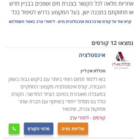
אחריות מלאה לכל הקשור בצנרת מים ושפכים בבניין חדש
או תחזוקתם במבנה ישן. בעל המקצוע נדרש לטיפול בכל
צינור שהתפוצץ או סתימה בדירה פרטית או בבניין דירות
קרא עוד על
קורס שרברבות וטכנולוגית מים - לימודי ערב באזור השפלה
משותף, ועד למתן ייעוץ לגבי התקנת מערכת שלמה של
צנרת בבניין חדש וגדול. אחריותו נוגעת לרוב בתחום שבין
נמצאו 12 קורסים
צנרת הבניין המרכזית ועד צנרת הביוב העירונית, כולל
אינסטלציה
האבזרים המחוברים לה. ישנם שני סוגים עיקריים של
עבודת שרברבות: הרכבת מערכות חדשות, ואיתור ותיקון
מכללת אין ליין
תקלות במערכת קיימת. ישנם שרברבים העובדים כעצמאי,
בוא ללמוד תחום רווחי ביותר עם ביקוש גבוה בשוק
לעתים כעסק של אדם אחד בלבד, וכן הפעילים בחברות
העבודה, קורס אינסטלציה מקצועי המתקיים
אינסטלציה, ובחברות בעלות התמחות רחבה יותר בתחום
במעבדה מאובזרת במיטב הציוד החדשני. הקורס
הבנייה.
כולל גם מסלול ייחודי בשיתוף עם חברת שחר
אחזקות צנרת, שיכשיר
מעבר לעבודתם של שרברבים בתיקון ובהצבת צנרת
קורסים - לימודי ערב
בבתים, קיימים לא מעט תחומים נוספים שנהנים משירותי
שליחת פניה
פרטי הקורס

מומחיותם דוגמת עסקי השקייה וחקלאות, העוסקים בעיצוב