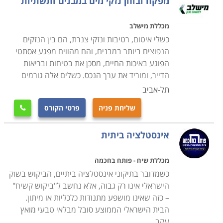
מפקח ובוחן נזקי מים במבנים ותשתיות
הקורס היסוד אורך לרוב כחצי שנה בלימודי ערב, או לימודי
בוקר מרוכזים, ובסיומו יש לעבור בהצלחה בחינת הסמכה
מכללת מישלב
של משרד התעשייה, המסחר והתעסוקה. תנאי הקבלה
כשלי איטום, רטיבות ונזקי צנרת, הם בין הנזקים
בעצם פתוחים לכל, ואינם דורשים אפילו תעודת סיום
הנפוצים ביותר במבנים, והם מהווים מפגע אסתטי
תיכונית. מי שסיים את הלימודים בהצלחה ועבר את הבחינה
הפוגע באיכות החיים, מסכן את בטיחות ובריאות
הממשלתית רשאי להתחיל לעבוד כשרברב, אם כשכיר
הדייר, ומוריד את ערך הנכס. כשלים אלה גורמים
בחברה או כעצמאי. ראוי לציין בנושא זה כי למרות היותו של
תל-אביב
המקצוע אפרורי במידת מה, הוא מבוקש ורווחי מאוד.
שליחת פניה
פרטי הקורס

סוד גלוי הוא כי כמו אצל קוסמטיקאיות או מורים פרטיים,
מתגלגל בענף זה הרבה "כסף שחור", אך למרות היותם של
אינסטלציה ביתית
המספרים הרשמיים מוטים כלפי מטה בשל כך, עדיין
הנתונים מרשימים בהחלט; על פי דיווחי משרד הכלכלה
מכללת שיח - פותח בחכמה
לשנת 2013, שכרו ההתחלתי של שרברב הוא מעל 7000
כשמדובר בתיקוני אינסטלציה ביתיים, הביקוש בשוק
הישראלי אינו רק גבוה, אלא נחשב ל"ביקוש קשיח"
₪, ומנהלי עבודה זוכים לשכר התחלתי של 12 אלף ₪
– כזה שאינו מושפע מתנודות כלכליות או מיתון.
בממוצע.
הבית הישראלי הממוצע סובל מבלאי טבעי מואץ
עקב