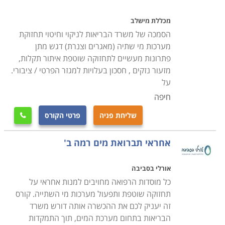
אינסטלציה בבאר שבע, חיפה ובערים גדולות נוספות.
מכללת מישלב
הסמכה של משרד הבריאות לניקוי וחיטוי תחזוקת
מערכות מי שתיה (מאגרים וצנרת) דגש מתן
פתרונות מעשיים לתחזוקה שוטפת איתור תקלות,
מזעור נזקים , חסכון בעלויות למגזר הפרטי / ציבורי.
על
חיפה
שליחת פניה
פרטי הקורס

אחראי תברואת מים רמה ב'
אורלי בסביבה
כל מוסדות הרפואה מחויבים למנות אחראי על
תחזוקה שוטפת ותפעול מערכות מי השתייה. קורס
זה יעניק לכם את ההכשרה אותה דורש משרד
הבריאות בתחום מערכת המים, תוך התמקדות