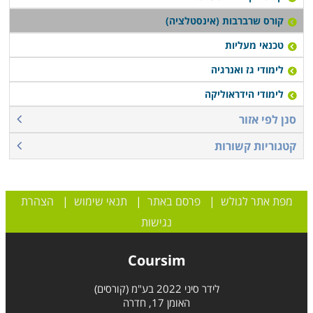
קורס שרברבות (אינסטלציה)
טכנאי מעליות
לימודי גז ואנרגיה
לימודי הידראוליקה
סנן לפי אזור
קטגוריות קשורות
מפת אתר לגולש
|
פרסם באתר
|
תנאי שימוש
|
הצהרת
נגישות
Coursim
לידר סיני 2022 בע"מ (קורסים)
האומן 17, חדרה