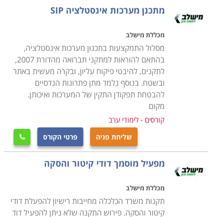
פנים וחוץ של בתים, מבנים, גינות ובריכות נוי, מתקינים של
מתכנן מערכות אינסטלציה SIP
דודים וקולטי שמש. מכיוון שמדובר בסוגי תקלות שחובה
לתקן באופן מיידי, או בסמוך ככל האפשר לעת איתורן, הלקוח
מכללת מישלב
רוצה לדעת שהוא יכול לפנות לאיש מקצוע אמין ושזה
מסלול התמקצעות בתכנון מערכות אינסטלציה,
האחרון ייתן לו שירות מקצועי, אמין ובמחיר הגון ונוח. מחירי
בהתאם להוראות למתקני תברואה מהדורת 2007,
לתקנים, להיבטי פיקוח עליון, ובקרה מעשית באתר
המים המאמירים בארץ גם הם תורמים לצורך בפתרון מיידי
ובשטח. בנוסף נלמד מתן פתרונות הנדסיים
של כל תקלה במערכות ההולכה הביתיות, שכן דליפה
להבטחת תפקודן התקין של המערכות ואיכותן.
מתמשכת, אפילו כזו שמתבטאת לכאורה בטפטוף קל, עלולה
מקום
להצטבר לכמות מים נכבדה, שתסתיים בחשבון מים חריג
קורסים - לימודי ערב
ויקר בהרבה מהמשוער.
שליחת פניה
פרטי הקורס

כלי המקצוע
מפעיל מוסמך דודי קיטור והסקה
קורס אינסטלציה כולל מגוון רחב של מיומנויות חיוניות
לאחזקה והתקנה של מערכות והולכת מי שתייה, מערכות
מכללת מישלב
מים אפורים ושפכים, ביניהן קריאת תרשימי בניין כדי לזהות
תקנות משרד הכלכלה מחייבות רישיון להפעלת דודי
היכן ממוקמת צנרת המים, הביוב והאיוורור שלו, טיפול
קיטור והסקה. פירוש התקנה שלא ניתן להפעיל דוד