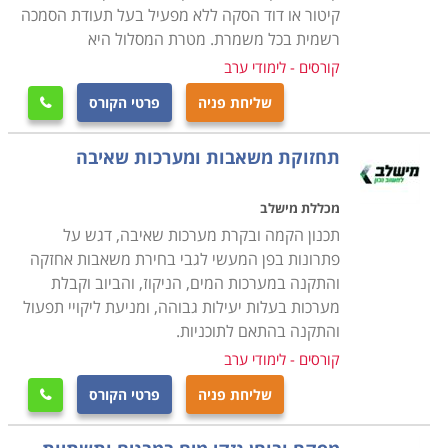
בנזילות והתקנות של מערכות אינסטלציה, אסלות וכלים
קיטור או דוד הסקה ללא מפעיל בעל תעודת הסמכה
סניטריים, ברזים, מערכות חימום מים, זיהוי כשלים בציוד
רשמית בכל משמרת. מטרת המסלול היא
ומערכות הצנרת והסיבות להם, התקנה, תיקון ואחזקה של
קורסים - לימודי ערב
מתקני אינסטלציה פרטיים, מסחריים ותעשייתיים, כיווני
שליחת פניה
פרטי הקורס

זרימה, תגובות כימיות ופיזיקליות של מים כשבאים במגע עם
חומרים שונים, זיהוי וסימון נקודות חיבור ומעברים של
תחזוקת משאבות ומערכות שאיבה
צינורות בקירות ותחת רצפות, מדידה, חיתוך, כיפוף, השחלת
והברגת צנרת באופן ידני ובאמצעות ציוד מקצועי, טיפול
מכללת מישלב
במערכות דודי שמש, חיבור צינורות ואבזרים באמצעות
תכנון הקמה ובקרת מערכות שאיבה, דגש על
פתרונות בפן המעשי לגבי בחירת משאבות אחזקה
שיטות הלחמה, מתאמים, חיבורים, מצמדים ומסעפים שונים,
והתקנה במערכות המים, הניקוז, והביוב וקבלת
בדיקת ואומדן דליפות בצינורות באמצעות מד לחץ מים
מערכות בעלות יעילות גבוהה, ומניעת ליקויי תפעול
ואוויר. כל אלו מתוך מודעות והענות לכל תקני הבקרה
והתקנה בהתאם לתוכניות.
והבטיחות על פי תקנות החוק ואבטחת האיכות הנדרשת
קורסים - לימודי ערב
מבעל מקצוע אחראי.
שליחת פניה
פרטי הקורס

הכשרה והסמכה רשמית