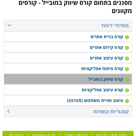
מסננים בתחום
קורס שיווק במובייל - קורסים
נחיתה, תוכן מותאם מובייל ומושגי יסוד בפיתוח אפליקציות.
מקוונים
הדרישה ההולכת וגוברת לקורס זה גרמה לפתיחתו במספר
מסלולי לימוד
רב של מוקדים הכוללים הן בתי ספר לשיווק ופרסום והן בתי
ספר העוסקים בפיתוח טכנולוגיות ובבניית אפליקציות
;
כך
קורס בניית אתרים
שכל המתעניין בלימודים אלו יכולים למצוא קורסים
קורס קידום אתרים
בירושלים, קורסים בתל אביב, קורסים בחיפה, קורסים בבאר
קורס עיצוב אתרים
שבע וכן קורסים בשפה הרוסית.
קורס פיתוח אפליקציות
קורס שיווק במובייל
קורס עיצוב אפליקציות
עיצוב חוויית משתמש (UI/UX)
קטגוריות קשורות
מפת אתר לגולש
|
פרסם באתר
|
תנאי שימוש
|
הצהרת