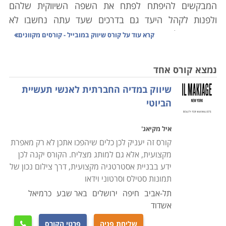
המבקשים להיפתח לפתח את השפה השיווקית שלהם
ולפנות לקהל היעד גם בדרכים שעד עתה נחשבו לא
קונבנציונאליות. כפי שהוכיחה מערכת הבחירות האחרונה,
קרא עוד על
קורס שיווק במובייל - קורסים מקוונים
הפנייה לציבור הרחב נעשתה יותר ויותר באמצעות
הטלפונים הניידים בהודעות הקוליות ובהודעות טקסט,
נמצא קורס אחד
מאשר בשלטי חוצות ובעלונים בתיבות הדואר.
שיווק במדיה החברתית לאנשי תעשיית
הביוטי
צורך מתפתח זה דורש לא רק מבעלי העסקים להתעדכן,
איל מקיאג'
אלא גם (ובעיקר) מאנשי המקצוע המובילים, להגדיל את
קורס זה יעניק לכן כלים שיהפכו אתכן לא רק מאפרת
ארגז הכלים המקצועי שלהם ולא לדרוך במקום עם
מקצועית, אלא גם למותג מצליח. הקורס יקנה לכן
אסטרטגיות שכבר אינן מתאימות לעידן העכשווי. שיווק כיום
ידע בבניית אסטרטגיה מקצועית, דרך צילום נכון של
דורש הבנה של הפלטפורמות הרבות האפשריות העומדות
תמונות סטילס וסרטוני וידאו
לרשות העסק ובניית תכנית בהתאם, תוך הבנה שהמובייל
תל-אביב
חיפה
ירושלים
באר שבע
כרמיאל
והעולם האינטרנטי הפך להיות מרכזי ביותר ודורש תשומת
אשדוד
לב מוגברת. השאלות שנשאלים משווקים היום הן איך ליצור
שליחת פניה
פרטי הקורס
