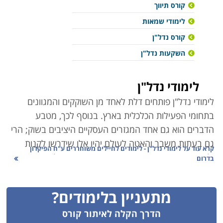
קורס תיווך
לימודי שמאות
קורס נדל"ן
השקעות נדל"ן
לימודי נדל"ן
לימודי נדל"ן פותחים דלת לאחד
מן השוקקים והמגוונים
בתחומי הפעילות הכלכלית בארץ. בנוסף לכך, מטבע
הדברים הוא גם אחד המגזרים העסקיים היציבים בשוק; הרי
גם בעתות משבר והאטה לעולם יהיו אלו שידרשו לקנות
קרא עוד על
לימודי נדל"ן - לימודים לחיילים משוחררים ע"ח הפיקדון
ולמכור נכסים. היזמות בתחום מתאפיינת בפעילות ארוכת
בדרום
טווח, ואפילו מיתון והאטה כלכלית אינם אות לקפאון
בפעילות, הרי גם מכירה בהפסד, או אפילו פשיטת רגל הן
מתעניין בלימודים?
פעילויות מסחרית המייצרות הזדמנות עבור גורמים אחרים
בתחום ליזום ולהרוויח.
הדרך הקלה לאיתור קורס