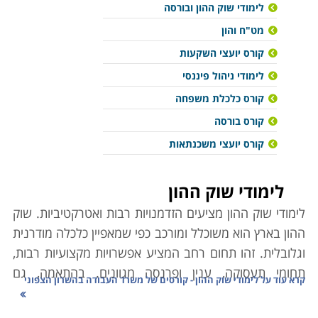
לימודי שוק ההון ובורסה
מט"ח והון
קורס יועצי השקעות
לימודי ניהול פיננסי
קורס כלכלת משפחה
קורס בורסה
קורס יועצי משכנתאות
לימודי שוק ההון
לימודי שוק ההון מציעים הזדמנויות רבות ואטרקטיביות. שוק
ההון בארץ הוא משוכלל ומורכב כפי שמאפיין כלכלה מודרנית
וגלובלית. זהו תחום רחב המציע אפשרויות מקצועיות רבות,
תחומי תעסוקה, ענין ופרנסה מגוונים. בהתאמה, גם
קרא עוד על
לימודי שוק ההון - קורסים של משרד העבודה בהשרון הצפוני
ההכשרות המקצועיות הנדרשות בו נעות מצורך בתארים
רשמיים מלימודים אקדמאיים שאורכים מספר שנים, ומשרות