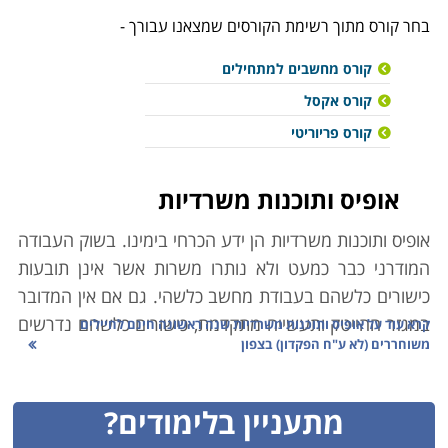
בחר קורס מתוך רשימת הקורסים שמצאנו עבורך -
קורס מחשבים למתחילים
קורס אקסל
קורס פריוריטי
אופיס ותוכנות משרדיות
אופיס ותוכנות משרדיות הן ידע הכרחי בימינו. בשוק העבודה
המודרני כבר כמעט ולא נותרו משרות אשר אינן תובעות
כישורים כלשהם בעבודת מחשב כלשהי. גם אם אין המדובר
במגזר ההייטק ותעשייה מתקדמת, כישורים כלשהם נדרשים
קרא עוד על
אופיס ותוכנות משרדיות שנה ראשונה חינם לחיילים
משוחררים (לא ע"ח הפקדון) בצפון
כמעט תמיד. גם אם לא מדובר במשימות טכנולוגיות
מורכבות, כמעט כל עובד נדרש למיומנות ברמה זו או אחרת,
ומי שאין ברשותו כלים בסיסיים בתחום יגביל משמעותית את
מתעניין בלימודים?
תחומי התעסוקה האפשריים עבורו. גם מי ש"לא מתחבר"