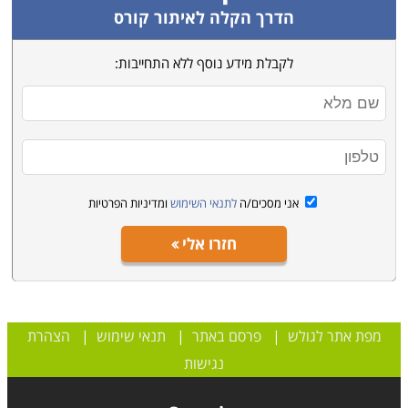
להיות קלים ונוחים יותר. כמעט לכל דבר שאנו עושים בחיי
הדרך הקלה לאיתור קורס
היום-יום קיימת אפליקציה. אם זה עמידה בפקקים, כושר,
לקבלת מידע נוסף ללא התחייבות:
דיאטה ואפילו מדיטציה. חלק ממפתחי האפליקציות עשו
אקזיטים מאוד משמעותיים ואילו אחרים "רק" מתפרנסים
מהם יפה.
בקורס תוכלו ללמוד כיצד לפתח אפליקציות, ואם
יהיה לכם את הרעיון הנכון, תוכלו גם אתם לבצע אקזיט.
קידום אתרים
אני מסכים/ה
לתנאי השימוש
ומדיניות הפרטיות
כל ארגון חייב שיהיה לו אתר אינטרנט, ביו אם מדובר
חזרו אלי
בחברה מסחרית, עמותה או ארגון ממשלתי
.
אך בעוד
ארגונים ממשלתיים יכולים להסתפק בכך, הרי שחברות
מסחריות הרוצות למשוך לקוחות, חייבות לקדם את אתר
האינטרנט שלהן ולדאוג לכך שהוא יופיע במקומות
מפת אתר לגולש
|
פרסם באתר
|
תנאי שימוש
|
הצהרת
הראשונים בכל חיפוש רלוונטי בגוגל. לשם כך יש צורך
נגישות
במקדם אתרים אשר ידאג לכך שהאתר יגיע למקומות אלה.