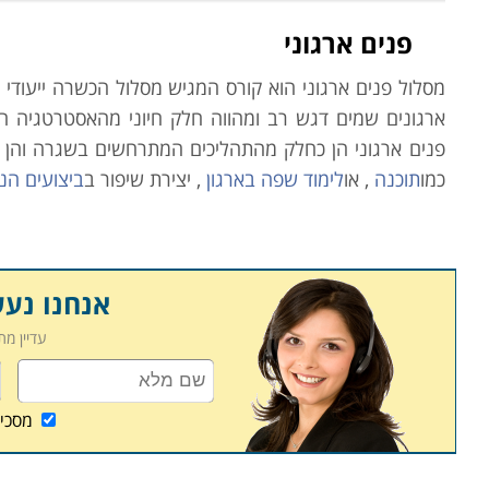
פנים ארגוני
מסלול פנים ארגוני הוא קורס המגיש מסלול
הכשרה ייעודי 
ארגונים שמים דגש רב ומהווה חלק חיוני מהאסטרטגיה הא
פנים ארגוני הן כחלק מהתהליכים המתרחשים בשגרה והן 
כמו
תוכנה
, או
לימוד שפה בארגון
, יצירת שיפור ב
ביצועים הני
תכניות וטכניקות עבודה חדשות מתווספות לשגרת העבודה הא
הכשרה לעובדים על מנת שיבינו את השינויים בתחום והן ע
כאשר באים לבחון צורך בהכשרה יש לבחון אילו כישורים ק
אנחנו נע
תפוקת ויעילות הארגון.
עדיין מ
ניתן למנות מספר יתרונות הטמונים בהכשרה פנים ארגונית ה
מסכי
1. תועלת לטווח ארוך: הכשרה מעצימה את כישורי העובד,
מחויבותו העובד לתפקיד ולארגון. כך, העובד רוכש ידע 
תפקידו בארגון.