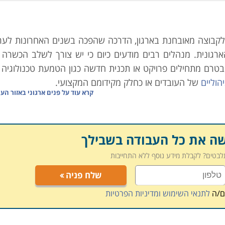
לקבוצה מאובחנת בארגון, הדרכה שהפכה בשנים האחרונות לערך
רגונית. מנהלים רבים מודעים כיום כי יש צורך לשלב הכשרה ו
בטרם מתחילים פרויקט או תכנית חדשה כגון הטמעת טכנולוגיה
הוליים
של העובדים או כחלק מקידומם המקצועי.
קרא עוד על
פנים ארגוני באזור הע
רגונית ולכן, ארגונים חייבים לשים לב לשינויים הטכנולוגיים 
ל מנת להקנות להם את הכלים לפעול באופן יעיל במסגרת תפקידם.
יימים בקרב העובדים ואילו כישורים חדשים נחוצים על מנת להעל
שה את כל העבודה בשבילך
תלבטים? לקבלת מידע נוסף ללא התחייבות
ן לעובדים עצמם והן לארגון:
שלח פניה
ם/ה
לתנאי השימוש ומדיניות הפרטיות
 מקנה לו יכולות "מולטי טאסקינג", נותנת תחושת סיפוק ומגבי
הכרחי להתקדמותו בארגון וכן מוטיבציה לפעול ולהגדיל ראש ב