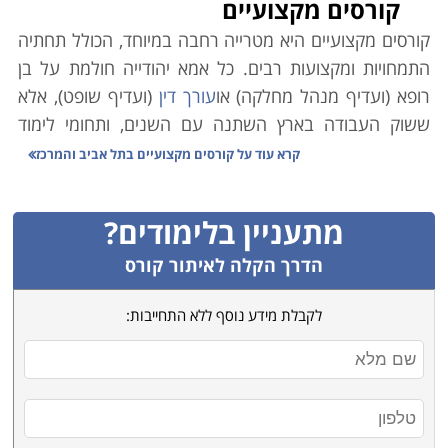
קורסים מקצועיים
קורסים מקצועיים היא מטרייה רחבה במיוחד, הכולל תחתיה
התמחויות ומקצועות רבים. כל אמא יהודייה חולמת על בן
רופא (ועדיף מנהל מחלקה) או
עורך דין
(ועדיף שופט), אלא
ששוק העבודה בארץ השתנה עם השנים, ותחומי לימוד
אקדמיים רבים אינם מבטיחים עבודה יציבה ופרנסה בענף.
קרא עוד על
קורסים מקצועיים בתל אביב והמרכז
במקביל לכך, הולך וגובר במשק הצורך בעובדים מקצועיים.
כמו כן ירידת קרנם (הבלתי-מוצדקת) של בתי הספר
מתעניין בלימודים?
המלמדים קורסים מקצועיים גרמה למחסור משמעותי במשק
בידיים עובדות ומיומנות בענפים שונים.
הדרך הקלה לאיתור קורס
משרד הכלכלה הוא הגורם הממלכתי אשר מנסה לסייע
לקבלת מידע נוסף ללא התחייבות:
באיזון הנדרש, וגורמי המחקר הממונים בו פרסמו טבלה
זו אשר מנתחת את המקצועות השונים בהתאם לצרכי השוק,
הביקוש לעובדים והשכר על פי מקצועות. הנתונים בה
מצביעים במובהק על מגמות אשר ממילא מדובר בהן רבות.
ניתן להיווכח כי מקצועות "יוקרתיים" רבים סובלים מהעדר