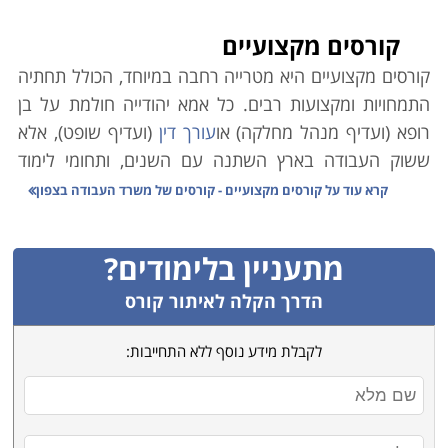
קורסים מקצועיים
קורסים מקצועיים היא מטרייה רחבה במיוחד, הכולל תחתיה
התמחויות ומקצועות רבים. כל אמא יהודייה חולמת על בן
רופא (ועדיף מנהל מחלקה) או
עורך דין
(ועדיף שופט), אלא
ששוק העבודה בארץ השתנה עם השנים, ותחומי לימוד
אקדמיים רבים אינם מבטיחים עבודה יציבה ופרנסה בענף.
קרא עוד על
קורסים מקצועיים - קורסים של משרד העבודה בצפון
במקביל לכך, הולך וגובר במשק הצורך בעובדים מקצועיים.
כמו כן ירידת קרנם (הבלתי-מוצדקת) של בתי הספר
מתעניין בלימודים?
המלמדים קורסים מקצועיים גרמה למחסור משמעותי במשק
בידיים עובדות ומיומנות בענפים שונים.
הדרך הקלה לאיתור קורס
משרד הכלכלה הוא הגורם הממלכתי אשר מנסה לסייע
לקבלת מידע נוסף ללא התחייבות:
באיזון הנדרש, וגורמי המחקר הממונים בו פרסמו טבלה
זו אשר מנתחת את המקצועות השונים בהתאם לצרכי השוק,
הביקוש לעובדים והשכר על פי מקצועות. הנתונים בה
מצביעים במובהק על מגמות אשר ממילא מדובר בהן רבות.