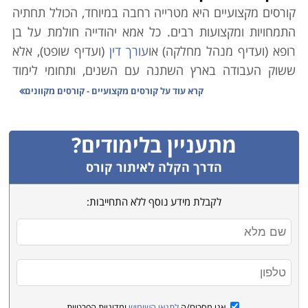
קורסים מקצועיים היא מטרייה רחבה במיוחד, הכולל תחתיה
התמחויות ומקצועות רבים. כל אמא יהודייה חולמת על בן
רופא (ועדיף מנהל מחלקה) או
עורך דין
(ועדיף שופט), אלא
ששוק העבודה בארץ השתנה עם השנים, ותחומי לימוד
אקדמיים רבים אינם מבטיחים עבודה יציבה ופרנסה בענף.
קרא עוד על
קורסים מקצועיים - קורסים מקוונים
במקביל לכך, הולך וגובר במשק הצורך בעובדים מקצועיים.
כמו כן ירידת קרנם (הבלתי-מוצדקת) של בתי הספר
מתעניין בלימודים?
המלמדים קורסים מקצועיים גרמה למחסור משמעותי במשק
בידיים עובדות ומיומנות בענפים שונים.
הדרך הקלה לאיתור קורס
משרד הכלכלה הוא הגורם הממלכתי אשר מנסה לסייע
לקבלת מידע נוסף ללא התחייבות:
באיזון הנדרש, וגורמי המחקר הממונים בו פרסמו טבלה
זו אשר מנתחת את המקצועות השונים בהתאם לצרכי השוק,
הביקוש לעובדים והשכר על פי מקצועות. הנתונים בה
מצביעים במובהק על מגמות אשר ממילא מדובר בהן רבות.
ניתן להיווכח כי מקצועות "יוקרתיים" רבים סובלים מהעדר
ביקוש כמעט מוחלט, ביניהם ניתן למנות למשל ביולוגים,
אני מסכים/ה
לתנאי השימוש
ומדיניות הפרטיות